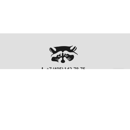
+7 (495) 142-78-75
00
00
Ежедневно: 10
- 20
Перезвонить Вам?
FOLLOW US
EnterNote
Информация
Каталог
О компании
Как купить
Компьютеры