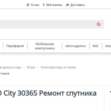
О нас
Магазины
Доставка
Мобильная
Периферия
Автогаджеты
MSI
Kee
электроника
я дома и сада
Игры
Конструкторы и пазлы
утника
 City 30365 Ремонт спутника