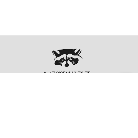
+7 (495) 142-78-75
00
00
Ежедневно: 10
- 20
Перезвонить Вам?
FOLLOW US
EnterNote
Информация
Каталог
О компании
Как купить
Компьютеры