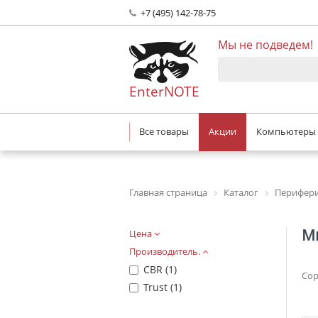
+7 (495) 142-78-75
Мы не подведем!
EnterNOTE
Все товары
Акции
Компьютеры
Главная страница
Каталог
Перифери
М
Цена
Производитель.
CBR (
1
)
Сор
Trust (
1
)