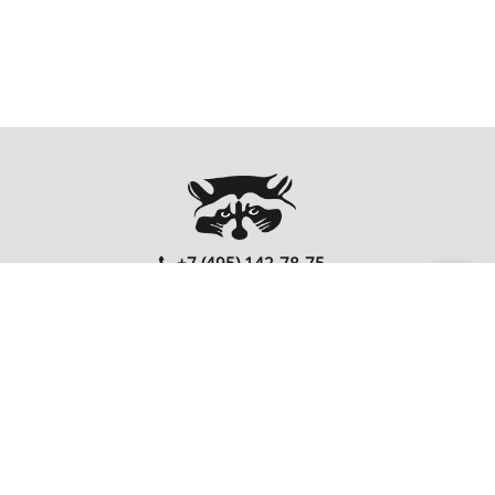
+7 (495) 142-78-75
00
00
Ежедневно: 10
- 20
Перезвонить Вам?
FOLLOW US
EnterNote
Информация
Каталог
О компании
Как купить
Компьютеры