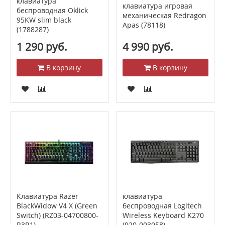
клавиатура
клавиатура игровая
беспроводная Oklick
механическая Redragon
95KW slim black
Apas (78118)
(1788287)
1 290 руб.
4 990 руб.
В корзину
В корзину
Клавиатура Razer
клавиатура
BlackWidow V4 X (Green
беспроводная Logitech
Switch) (RZ03-04700800-
Wireless Keyboard K270
R3R1)
(920-003058)