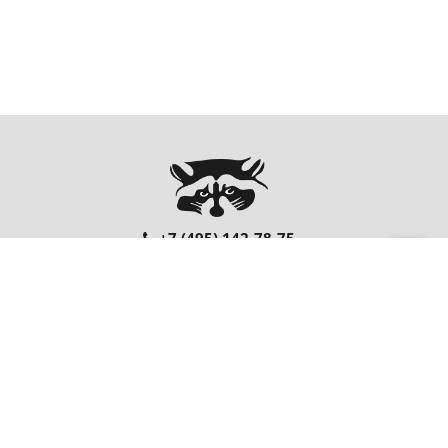
+7 (495) 142-78-75
00
00
Ежедневно: 10
- 20
Перезвонить Вам?
FOLLOW US
EnterNote
Информация
Каталог
О компании
Как купить
Компьютеры