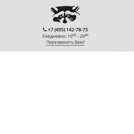
+7 (495) 142-78-75
00
00
Ежедневно: 10
- 20
Перезвонить Вам?
FOLLOW US
EnterNote
Информация
Каталог
О компании
Как купить
Компьютеры
Адреса
Доставка
Периферийные
магазинов
устройства
Гарантия
Новости
Мобильная
Акции
электроника
Спецпроекты
Бытовая техника
Автотехника